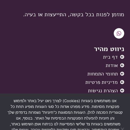
מוזמן לפנות בכל בקשה, התייעצות או בעיה.
W
h
a
t
ניווט מהיר
s
a
דף בית
p
אודות
p
תחומי התמחות
מדיניות פרטיות
הצהרת נגישות
צרו קשר
אנו משתמשים בעוגיות (Cookies) לצורך ניווט יעיל באתר ולמימוש
פונקציות מסוימות. מידע מפורט אודות כל סוגי העוגיות מופיע תחת כל
קיבוץ יד-מרדכי
קטגוריית הסכמה להלן. העוגיות המסווגות כ"חיוניות" נשמרות בדפדפן שלך
והן חיוניות להפעלת הפונקציות הבסיסיות של האתר. בנוסף, אנו
0523923183
משתמשים בעוגיות צד שלישי המסייעות לנו בניתוח אופן השימוש באתר,
שמירת העדפותיך, ובהצגת תוכן ומודעות רלוונטיות עבורך. עוגיות אלה